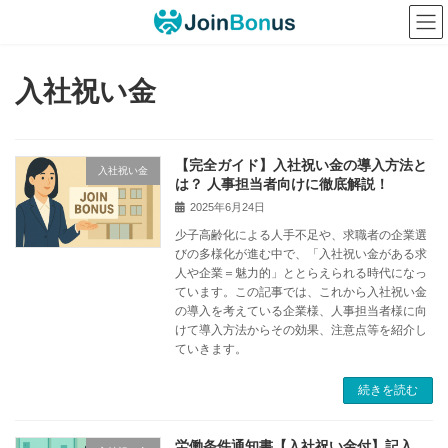
コ
ナ
ン
ビ
テ
ゲ
ン
ー
入社祝い金
ツ
シ
へ
ョ
ス
ン
キ
に
【完全ガイド】入社祝い金の導入方法と
入社祝い金
ッ
移
は？ 人事担当者向けに徹底解説！
プ
動
2025年6月24日
少子高齢化による人手不足や、求職者の企業選
びの多様化が進む中で、「入社祝い金がある求
人や企業＝魅力的」ととらえられる時代になっ
ています。この記事では、これから入社祝い金
の導入を考えている企業様、人事担当者様に向
けて導入方法からその効果、注意点等を紹介し
ていきます。
続きを読む
労働条件通知書【入社祝い金付】記入